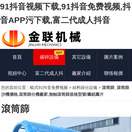
91抖音视频下载,91抖音免费视频,抖
音APP污下载,富二代成人抖音
首頁
破碎設備
其它設備
圖片案例
視頻中心
富二代成人抖
廠家介紹
聯係報價
您的當前位置：
輥式91抖音免费视频
>
給料篩分設備
>
滾筒篩_滾筒篩
音知識
沙機價格,滾筒篩分機廠家,無軸滾筒篩規格型號/圖紙圖片
滾筒篩