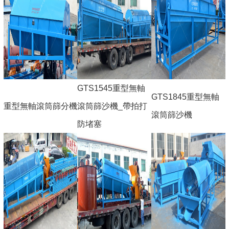
GTS1545重型無軸
GTS1845重型無軸
重型無軸滾筒篩分機
滾筒篩沙機_帶拍打
滾筒篩沙機
防堵塞