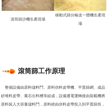
移動式篩分輸送一體機生產現
滾筒篩沙機生產現場
場
滾筒篩工作原理
整個設備由原料儲料鬥、原料供料皮帶機、平置篩網、成品
砂堆料皮帶、棄石出料槽等組成，設備通電運轉後由裝載機將
原料裝入大容量儲料鬥，原料經由供料皮帶投入到平置篩筒，