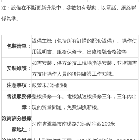
注：設備在不斷更新升級中，參數如有變動，以電話、網絡聯
係為準。
設備主機（包括所有訂購的配套設備）、操作使
包裝清單：
用說明書、服務保修卡、出廠檢驗合格證等
如需安裝，供方派技工現場指導安裝，並培訓需
安裝維護：
方技術操作人員的後期維護工作知識。
注意事項：
嚴禁未加油開機
售後服務保
整機保修一年。電機減速機保修三年，三年內出
障：
現的質量問題，免費調換新機。
滾筒篩分機廠
河南省鞏義市南環路加油站往西200米
家地址：