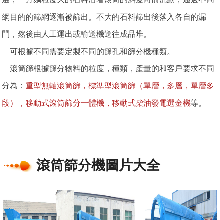
網目的的篩網逐漸被篩出。不大的石料篩出後落入各自的漏
鬥，然後由人工運出或輸送機送往成品堆。
可根據不同需要定製不同的篩孔和篩分機種類。
滾筒篩根據篩分物料的粒度，種類，產量的和客戶要求不同
分為：
重型無軸滾筒篩，標準型滾筒篩（單層，多層，單層多
段），移動式滾筒篩分一體機，移動式柴油發電選金機
等。
滾筒篩分機圖片大全